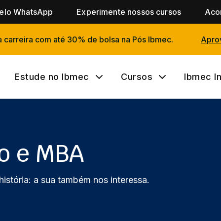
pelo WhatsApp
Experimente nossos cursos
Aco
a carreira com até 30% de bolsa na Pós Ibmec.
Aprov
Estude no Ibmec
Cursos
Ibmec I
o e MBA
istória: a sua também nos interessa.