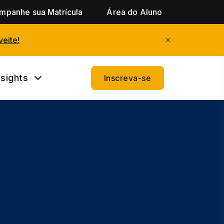
mpanhe sua Matrícula
Área do Aluno
eite!
nsights
Inscreva-se