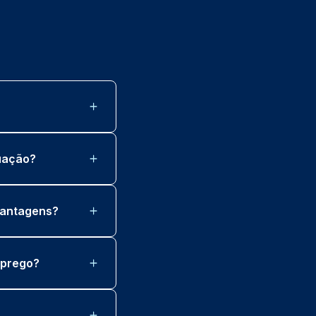
duação?
 vantagens?
mprego?