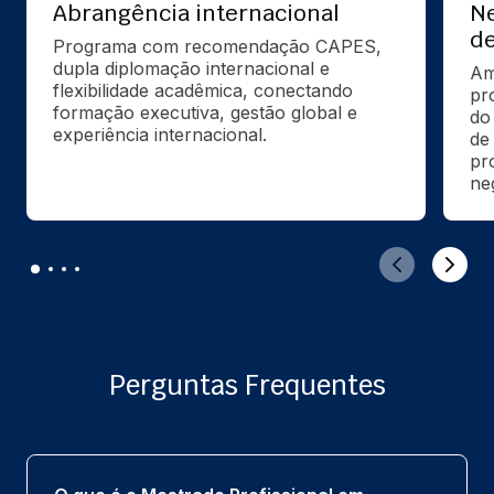
Abrangência internacional
Ne
de
Programa com recomendação CAPES, 
dupla diplomação internacional e 
Am
flexibilidade acadêmica, conectando 
pr
formação executiva, gestão global e 
do
experiência internacional.
de
pr
ne
Perguntas Frequentes