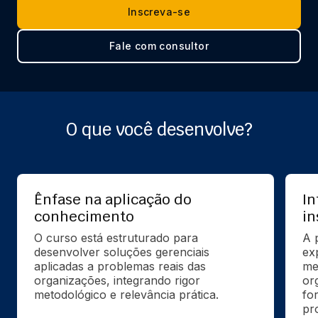
Inscreva-se
Fale com consultor
O que você desenvolve?
Ênfase na aplicação do
In
conhecimento
in
O curso está estruturado para 
A 
desenvolver soluções gerenciais 
ex
aplicadas a problemas reais das 
me
organizações, integrando rigor 
or
metodológico e relevância prática.
for
pr