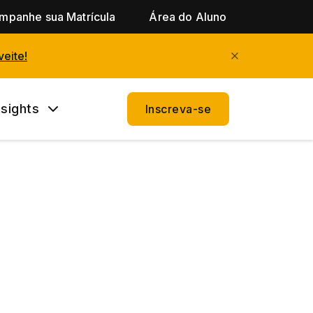
mpanhe sua Matrícula
Área do Aluno
eite!
nsights
Inscreva-se