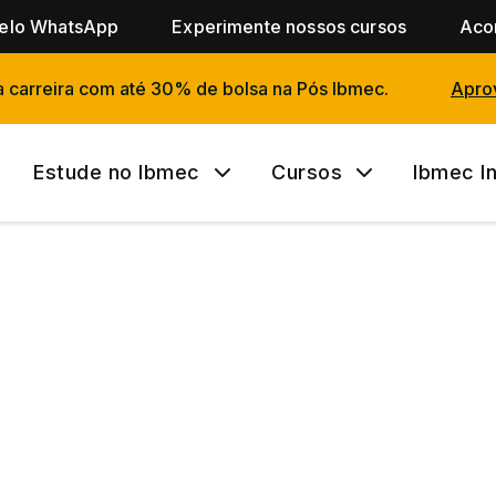
pelo WhatsApp
Experimente nossos cursos
Aco
a carreira com até 30% de bolsa na Pós Ibmec.
Aprov
Estude no Ibmec
Cursos
Ibmec I