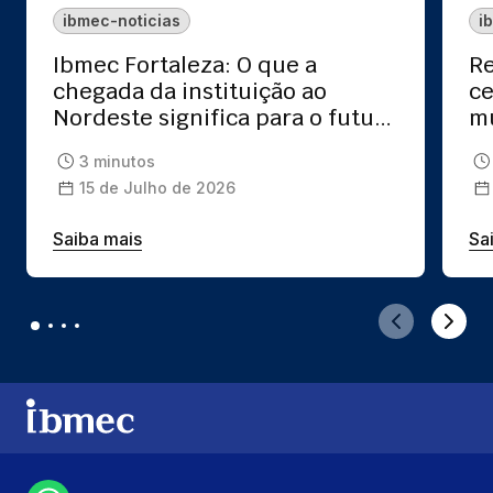
ibmec-noticias
i
Ibmec Fortaleza: O que a
Re
chegada da instituição ao
ce
Nordeste significa para o futuro
mu
da sua carreira?
pr
3 minutos
15 de Julho de 2026
Saiba mais
Sa