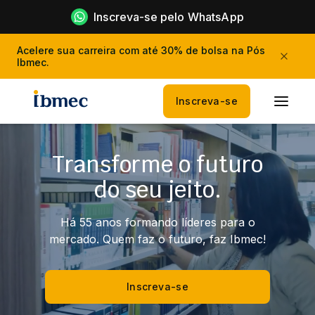
Inscreva-se pelo WhatsApp
Acelere sua carreira com até 30% de bolsa na Pós
Ibmec.
Inscreva-se
Transforme o futuro
do seu jeito.
Há 55 anos formando líderes para o
mercado. Quem faz o futuro, faz Ibmec!
Inscreva-se